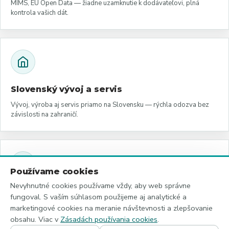
MIMS, EU Open Data — žiadne uzamknutie k dodávateľovi, plná
kontrola vašich dát.
Slovenský vývoj a servis
Vývoj, výroba aj servis priamo na Slovensku — rýchla odozva bez
závislosti na zahraničí.
Používame cookies
Nevyhnutné cookies používame vždy, aby web správne
Nízka spotreba a solár
fungoval. S vaším súhlasom použijeme aj analytické a
E-papier displeje a solárne napájanie — minimálne náklady na
marketingové cookies na meranie návštevnosti a zlepšovanie
prevádzku, žiadna prípojka.
obsahu. Viac v
Zásadách používania cookies
.