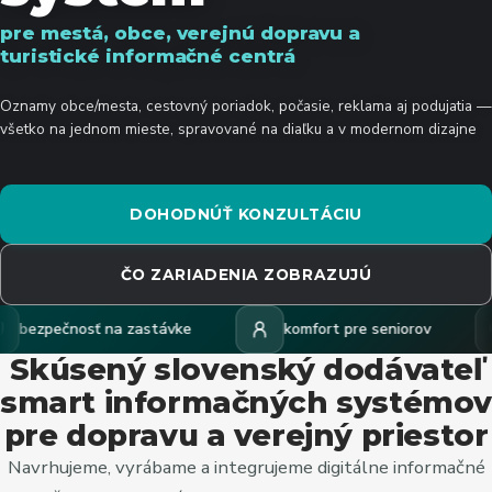
pre mestá, obce, verejnú dopravu a
turistické informačné centrá
Oznamy obce/mesta, cestovný poriadok, počasie, reklama aj podujatia —
všetko na jednom mieste, spravované na diaľku a v modernom dizajne
DOHODNÚŤ KONZULTÁCIU
ČO ZARIADENIA ZOBRAZUJÚ
osť na zastávke
komfort pre seniorov
lepšia
Skúsený slovenský dodávateľ
smart informačných systémov
pre dopravu a verejný priestor
Navrhujeme, vyrábame a integrujeme digitálne informačné